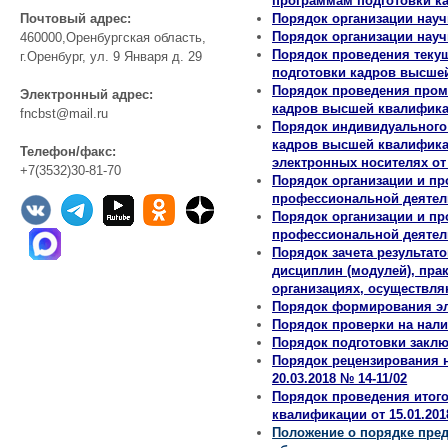
программам подготовки ка
Почтовый адрес:
Порядок организации научн
Порядок организации научн
460000,Оренбургская область,
Порядок проведения теку
г.Оренбург, ул. 9 Января д. 29
подготовки кадров высшей 
Порядок проведения пром
Электронный адрес:
кадров высшей квалификаци
fncbst@mail.ru
Порядок индивидуального
кадров высшей квалификац
Телефон/факс:
электронных носителях от 
+7(3532)30-81-70
Порядок организации и п
профессиональной деятель
Порядок организации и п
профессиональной деятельн
Порядок зачета результа
дисциплин (модулей), пра
организациях, осуществля
Порядок формирования эле
Порядок проверки на налич
Порядок подготовки заключ
Порядок рецензирования 
20.03.2018 № 14-11/02
Порядок проведения итого
квалификации от 15.01.201
Положение о порядке пре