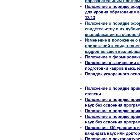
образовательным программ
Положение о порядке офо
для уровня образования в
12/13
Положение о порядке офор
свидетельству и их дубли
квалификации на основе фе
Изменение в положение о 
приложений к свидетельст
кадров высшей квалификац
Положение о формировании
Положение о зачислении э
подготовки кадров высшей
Порядок ускоренного осво
Положение о порядке прик
степени
Положение о порядке прик
наук без освоения програ
Положение о порядке прикр
Положение о порядке прик
наук без освоения програм
Положение Об условиях и
кандидата наук или докто
Положение о докторантуре 