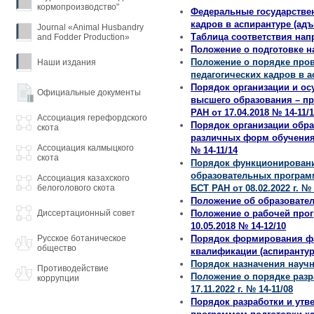
кормопроизводство"
Федеральные государствен
кадров в аспирантуре (ад
Journal «Animal Husbandry
Таблица соответствия нап
and Fodder Production»
Положение о подготовке н
Положение о порядке пров
Наши издания
педагогических кадров в
Порядок организации и о
Официальные документы
высшего образования – пр
РАН от 17.04.2018 № 14-11/1
Ассоциация герефордского
Порядок организации обр
скота
различных форм обучения,
Ассоциация калмыцкого
№ 14-11/14
скота
Порядок функционировани
образовательных программ
Ассоциация казахского
белоголового скота
БСТ РАН от 08.02.2022 г. № 
Положение об образовател
Диссертационный совет
Положение о рабочей про
10.05.2018 № 14-12/10
Русское ботаническое
Порядок формирования фа
общество
квалификации (аспирантуры
Порядок назначения научно
Противодействие
Положение o порядке разр
коррупции
17.11.2022 г. № 14-11/08
Порядок разработки и ут