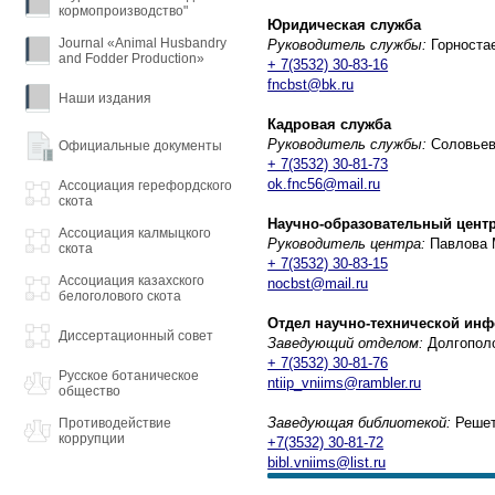
кормопроизводство"
Юридическая служба
Journal «Animal Husbandry
Руководитель службы:
Горноста
and Fodder Production»
+ 7(3532) 30-83-16
fncbst@bk.ru
Наши издания
Кадровая служба
Руководитель службы:
Соловьeв
Официальные документы
+ 7(3532) 30-81-73
ok.fnc56@mail.ru
Ассоциация герефордского
скота
Научно-образовательный цент
Ассоциация калмыцкого
Руководитель центра:
Павлова 
скота
+ 7(3532) 30-83-15
Ассоциация казахского
nocbst@mail.ru
белоголового скота
Отдел научно-технической ин
Диссертационный совет
Заведующий отделом:
Долгополо
+ 7(3532) 30-81-76
Русское ботаническое
ntiip_vniims@rambler.ru
общество
Заведующая библиотекой:
Решет
Противодействие
коррупции
+7(3532) 30-81-72
bibl.vniims@list.ru