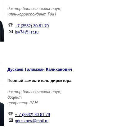
доктор биологических наук,
член-корреспондент РАН
+7 (3532) 30-81-70
lsv74@list.ru
Дускаев Галимжан Калиханович
Первый заместитель директора
доктор биологических наук,
доцент,
профессор РАН
+ 7 (3532) 30-81-79
gduskaev@mail.ru