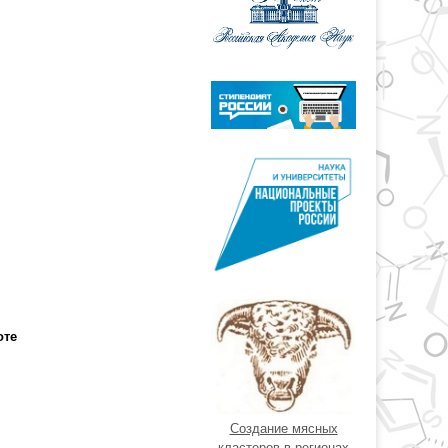
оте
Создание мясных
кластеров в регионах