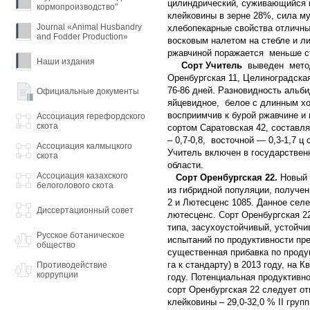
цилиндрический, суживающийся к 
кормопроизводство"
клейковины в зерне 28%, сила му
Journal «Animal Husbandry
хлебопекарные свойства отличны
and Fodder Production»
восковым налетом на стебле и л
ржавчиной поражается меньше ст
Наши издания
Сорт Учитель
выведен метод
Оренбургская 11, Целиноградска
76-86 дней. Разновидность альб
Официальные документы
яйцевидное, белое с длинным хох
восприимчив к бурой ржавчине и 
Ассоциация герефордского
скота
сортом Саратовская 42, составлял
– 0,7-0,8, восточной — 0,3-1,7 
Ассоциация калмыцкого
Учитель включен в государствен
скота
области.
Ассоциация казахского
Сорт Оренбургская 22.
Новый 
белоголового скота
из гибридной популяции, получе
2 и Лютесценс 1085. Данное сел
Диссертационный совет
лютесценс. Сорт Оренбургская 22
типа, засухоустойчивый, устойчи
Русское ботаническое
испытаний по продуктивности пре
общество
существенная прибавка по продук
га к стандарту) в 2013 году, на К
Противодействие
коррупции
году. Потенциальная продуктивно
сорт Оренбургская 22 следует от
клейковины – 29,0-32,0 % II груп