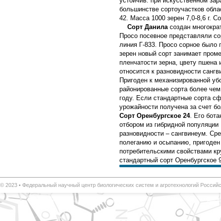
устойчив: при искусственном зар
большинстве сортоучастков обла
42. Масса 1000 зерен 7,0-8,6 г. 
Сорт Данила
создан многократ
Просо посевное представляли со
линия Г-833. Просо сорное было 
зерен новый сорт занимает пром
пленчатости зерна, цвету пшена 
относится к разновидности сангв
Пригоден к механизированной уб
районированные сорта более чем
году. Если стандартные сорта сф
урожайности получена за счет бо
Сорт Оренбургское 24
. Его бот
отбором из гибридной популяции 1
разновидности – сангвинеум. Сре
полеганию и осыпанию, пригоден
потребительскими свойствами кр
стандартный сорт Оренбургское 9 н
© 2023 •
Федеральный научный центр биологических систем и агротехнологий
Российс