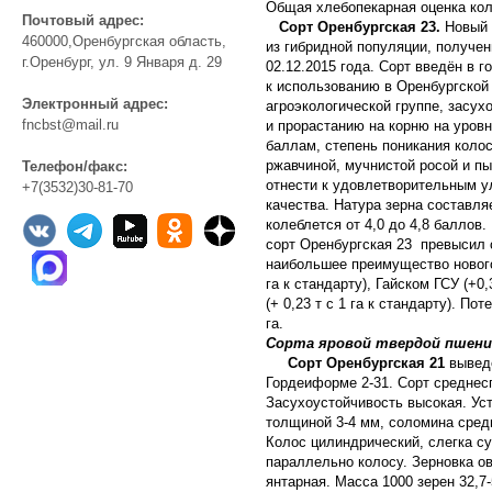
Общая хлебопекарная оценка коле
Почтовый адрес:
Сорт Оренбургская 23.
Новый 
460000,Оренбургская область,
из гибридной популяции, получе
г.Оренбург, ул. 9 Января д. 29
02.12.2015 года. Сорт введён в 
к использованию в Оренбургской
Электронный адрес:
агроэкологической группе, засух
fncbst@mail.ru
и прорастанию на корню на уровн
баллам, степень поникания коло
ржавчиной, мучнистой росой и пы
Телефон/факс:
отнести к удовлетворительным ул
+7(3532)30-81-70
качества. Натура зерна составля
колеблется от 4,0 до 4,8 баллов.
сорт Оренбургская 23 превысил с
наибольшее преимущество нового
га к стандарту), Гайском ГСУ (+0
(+ 0,23 т с 1 га к стандарту). П
га.
Сорта яровой твердой пшен
Сорт Оренбургская 21
выведе
Гордеиформе 2-31. Сорт среднес
Засухоустойчивость высокая. Ус
толщиной 3-4 мм, соломина средн
Колос цилиндрический, слегка с
параллельно колосу. Зерновка ов
янтарная. Масса 1000 зерен 32,7