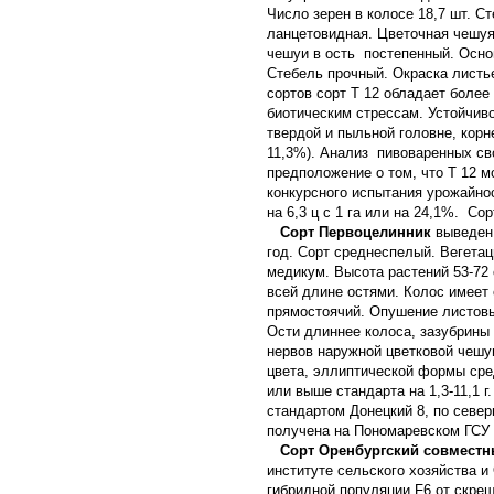
Число зерен в колосе 18,7 шт. 
ланцетовидная. Цветочная чешуя
чешуи в ость постепенный. Осно
Стебель прочный. Окраска листь
сортов сорт Т 12 обладает боле
биотическим стрессам. Устойчив
твердой и пыльной головне, кор
11,3%). Анализ пивоваренных св
предположение о том, что Т 12 
конкурсного испытания урожайност
на 6,3 ц с 1 га или на 24,1%. Со
Сорт Первоцелинник
выведен 
год. Сорт среднеспелый. Вегетац
медикум. Высота растений 53-72
всей длине остями. Колос имеет 
прямостоячий. Опушение листовы
Ости длиннее колоса, зазубрины
нервов наружной цветковой чешу
цвета, эллиптической формы сред
или выше стандарта на 1,3-11,1 
стандартом Донецкий 8, по северн
получена на Пономаревском ГСУ в
Сорт Оренбургский совмест
институте сельского хозяйства 
гибридной популяции F
6
от скрещ