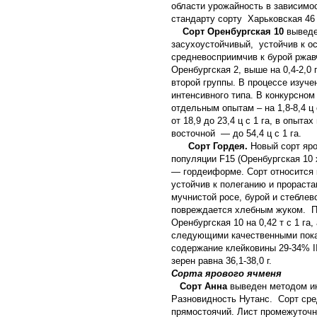
области урожайность в зависимос
стандарту сорту Харьковская 46 с
Сорт Оренбургская 10
выведе
засухоустойчивый, устойчив к 
средневосприимчив к бурой ржавч
Оренбургская 2, выше на 0,4-2,0
второй группы. В процессе изуче
интенсивного типа. В конкурсном
отдельным опытам – на 1,8-8,4 ц
от 18,9 до 23,4 ц с 1 га, в опыт
восточной — до 54,4 ц с 1 га.
Сорт Гордея.
Новый сорт яр
популяции F
15
(Оренбургская 10 
— гордеиформе. Сорт относится 
устойчив к полеганию и прораста
мучнистой росе, бурой и стеблев
повреждается хлебным жуком. По
Оренбургская 10 на 0,42 т с 1 га
следующими качественными показ
содержание клейковины 29-34% I
зерен равна 36,1-38,0 г.
Сорта ярового ячменя
Сорт Анна
выведен методом ин
Разновидность Нутанс. Сорт сред
прямостоячий. Лист промежуточны