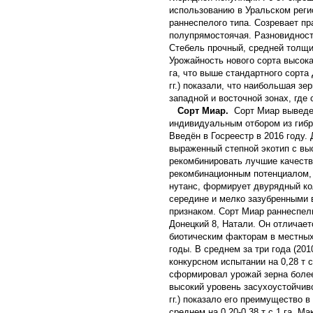
использованию в Уральском регио
раннеспелого типа. Созревает пр
полупрямостоячая. Разновидност
Стебель прочный, средней толщи
Урожайность нового сорта высокая
га, что выше стандартного сорта 
гг.) показали, что наибольшая з
западной и восточной зонах, где 
Сорт Миар.
Сорт Миар выведен
индивидуальным отбором из гибр
Введён в Госреестр в 2016 году.
выраженный степной экотип с вы
рекомбинировать лучшие качеств
рекомбинационным потенциалом, 
нутанс, формирует двурядный ко
середине и мелко зазубренными 
признаком. Сорт Миар раннеспел
Донецкий 8, Натали. Он отличае
биотическим факторам в местных
годы. В среднем за три года (20
конкурсном испытании на 0,28 т с
сформировал урожай зерна более
высокий уровень засухоустойчиво
гг.) показало его преимущество 
среднем на 0,20-0,38 т с 1 га. 