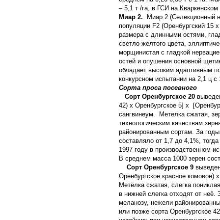
– 5,1 т /га, в ГСИ на Кваркенском
Миар 2.
Миар 2 (Селекционный н
популяции F
2
(Оренбургский 15 х 
размера с длинными остями, гла
светло-желтого цвета, эллиптич
морщинистая с гладкой нервацие
остей и опушения основной щетин
обладает высоким адаптивным по
конкурсном испытании на 2,1 ц с 1
Сорта проса посевного
Сорт Оренбургское 20
выведе
42) х Оренбургское 5] х [Оренбур
сангвинеум. Метелка сжатая, зер
технологическим качествам зерн
районированным сортам. За год
составляло от 1,7 до 4,1%, тогда
1997 году в производственном исп
В среднем масса 1000 зерен сост
Сорт Оренбургское 9
выведен 
Оренбургское красное комовое) х
Метёлка сжатая, слегка пониклая
в нижней слегка отходят от неё. 
меланозу, нежели районированные
или позже сорта Оренбургское 42