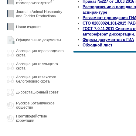
Приказ №227 от 18.03.2016
кормопроизводство"
Распоряжение о порядке п
Journal «Animal Husbandry
аспирантуре
and Fodder Production»
Регламент проведения ГИ
СТО 02069024.101-2015 Р
Наши издания
ГОСТ 7.0.11-2011 Система
автореферат диссертации.
Формы документов к ГИА
Официальные документы
Обходной лист
Ассоциация герефордского
скота
Ассоциация калмыцкого
скота
Ассоциация казахского
белоголового скота
Диссертационный совет
Русское ботаническое
общество
Противодействие
коррупции