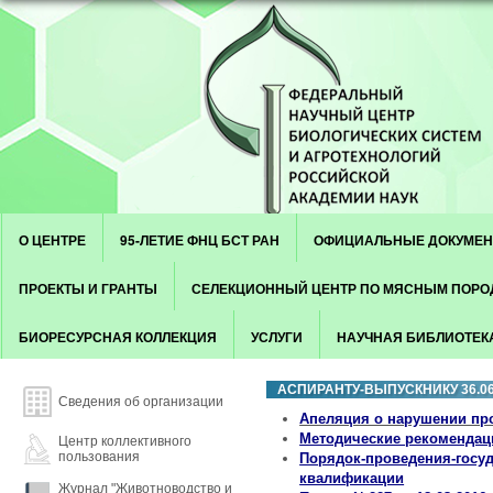
Skip to content
Menu
О ЦЕНТРЕ
95-ЛЕТИЕ ФНЦ БСТ РАН
ОФИЦИАЛЬНЫЕ ДОКУМЕ
ПРОЕКТЫ И ГРАНТЫ
СЕЛЕКЦИОННЫЙ ЦЕНТР ПО МЯСНЫМ ПОР
БИОРЕСУРСНАЯ КОЛЛЕКЦИЯ
УСЛУГИ
НАУЧНАЯ БИБЛИОТЕК
АСПИРАНТУ-ВЫПУСКНИКУ 36.06
Сведения об организации
Апеляция о нарушении пр
Методические рекомендаци
Центр коллективного
пользования
Порядок-проведения-госуд
квалификации
Журнал "Животноводство и