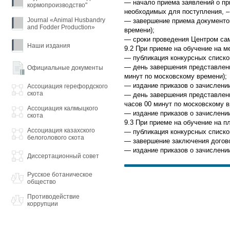
— начало приема заявлений о пр
кормопроизводство"
необходимых для поступления, – 
Journal «Animal Husbandry
— завершение приема документов
and Fodder Production»
времени);
— сроки проведения Центром сам
Наши издания
9.2 При приеме на обучение на 
— публикация конкурсных списков
— день завершения представления
Официальные документы
минут по московскому времени);
— издание приказов о зачислении
Ассоциация герефордского
скота
— день завершения представлени
часов 00 минут по московскому в
Ассоциация калмыцкого
— издание приказов о зачислении
скота
9.3 При приеме на обучение на п
Ассоциация казахского
— публикация конкурсных списков
белоголового скота
— завершение заключения догово
— издание приказов о зачислении
Диссертационный совет
Русское ботаническое
общество
Противодействие
коррупции