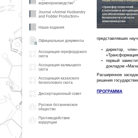
кормопроизводство"
Journal «Animal Husbandry
and Fodder Production»
Наши издания
представлявших науч
Официальные документы
директор, чле
Ассоциация герефордского
«Трансформация 
скота
первый замести
Ассоциация калмыцкого
докладом «Магни
скота
Расширенное заседан
Ассоциация казахского
решения государстве
белоголового скота
ПРОГРАММА
Диссертационный совет
Русское ботаническое
общество
Противодействие
коррупции