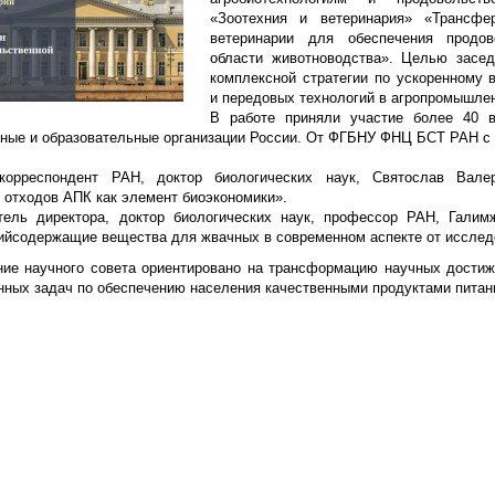
«Зоотехния и ветеринария» «Трансфе
ветеринарии для обеспечения продов
области животноводства». Целью засе
комплексной стратегии по ускоренному 
и передовых технологий в агропромышле
В работе приняли участие более 40 в
ные и образовательные организации России. От ФГБНУ ФНЦ БСТ РАН с
н-корреспондент РАН, доктор биологических наук, Святослав Вал
отходов АПК как элемент биоэкономики».
тель директора, доктор биологических наук, профессор РАН, Галим
йсодержащие вещества для жвачных в современном аспекте от исслед
ие научного совета ориентировано на трансформацию научных достиж
нных задач по обеспечению населения качественными продуктами питан