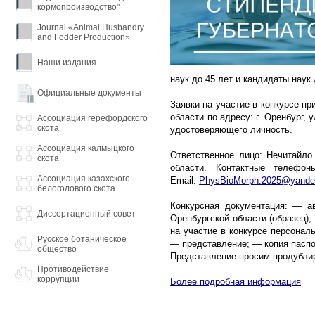
кормопроизводство"
Journal «Animal Husbandry
and Fodder Production»
Наши издания
наук до 45 лет и кандидаты наук 
Официальные документы
Заявки на участие в конкурсе п
области по адресу: г. Оренбург,
Ассоциация герефордского
скота
удостоверяющего личность.
Ассоциация калмыцкого
Ответственное лицо: Нечитайло
скота
области. Контактные телефо
Ассоциация казахского
Email:
PhysBioMorph.2025@yande
белоголового скота
Конкурсная документация: — ав
Диссертационный совет
Оренбургской области (образец)
на участие в конкурсе персонал
Русское ботаническое
— представление; — копия паспо
общество
Представление просим продублир
Противодействие
коррупции
Более подробная информация